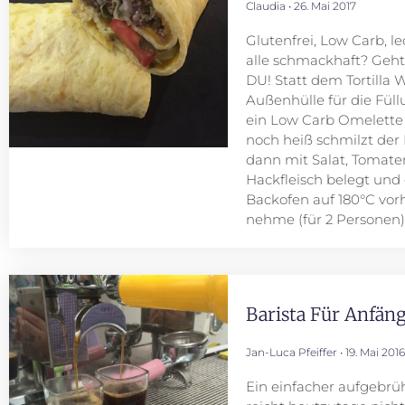
Claudia
26. Mai 2017
Glutenfrei, Low Carb, le
alle schmackhaft? Geht
DU! Statt dem Tortilla W
Außenhülle für die Füllu
ein Low Carb Omelette 
noch heiß schmilzt der
dann mit Salat, Tomat
Hackfleisch belegt und g
Backofen auf 180°C vor
nehme (für 2 Personen):
Barista Für Anfän
Jan-Luca Pfeiffer
19. Mai 2016
Ein einfacher aufgebrü