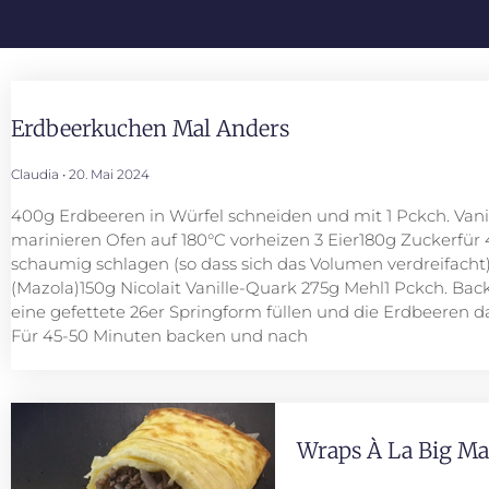
Erdbeerkuchen Mal Anders
Claudia
20. Mai 2024
400g Erdbeeren in Würfel schneiden und mit 1 Pckch. Vani
marinieren Ofen auf 180°C vorheizen 3 Eier180g Zuckerfür
schaumig schlagen (so dass sich das Volumen verdreifacht
(Mazola)150g Nicolait Vanille-Quark 275g Mehl1 Pckch. Back
eine gefettete 26er Springform füllen und die Erdbeeren da
Für 45-50 Minuten backen und nach
Wraps À La Big Ma