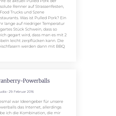
hre ist aktuell Pulled Pork der
solute Renner auf Strassenfesten,
 Food Trucks und Szene
staurants. Was ist Pulled Pork? Ein
hr lange auf niedriger Temperatur
gartes Stück Schwein, dass so
ich gegart wird, dass man es mit 2
beln leicht zerpflücken kann. Die
eischfasern werden dann mit BBQ
ranberry-Powerballs
audia
29. Februar 2016
esmal war Ideengeber für unsere
werballs das Internet, allerdings
be ich die Kombination, die mir