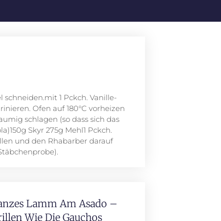
schneiden.mit 1 Pckch. Vanille-
rinieren. Ofen auf 180°C vorheizen
aumig schlagen (so dass sich das
la)150g Skyr 275g Mehl1 Pckch.
üllen und den Rhabarber darauf
(Stäbchenprobe).
anzes Lamm Am Asado –
rillen Wie Die Gauchos