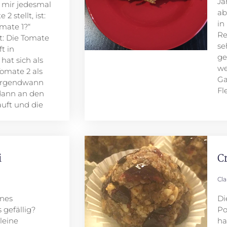
Ja
h mir jedesmal
ab
 stellt, ist:
in
omate 1?“
Re
t: Die Tomate
se
t in
ge
hat sich als
we
omate 2 als
Ga
 Irgendwann
Fl
dann an den
auft und die
i
C
Cl
ines
Di
 gefällig?
Po
kleine
ha