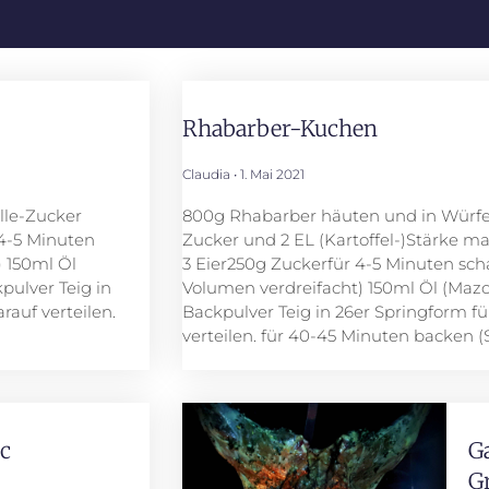
Rhabarber-Kuchen
Claudia
1. Mai 2021
lle-Zucker
800g Rhabarber häuten und in Würfel 
 4-5 Minuten
Zucker und 2 EL (Kartoffel-)Stärke ma
) 150ml Öl
3 Eier250g Zuckerfür 4-5 Minuten sch
pulver Teig in
Volumen verdreifacht) 150ml Öl (Mazo
rauf verteilen.
Backpulver Teig in 26er Springform f
verteilen. für 40-45 Minuten backen 
c
G
G