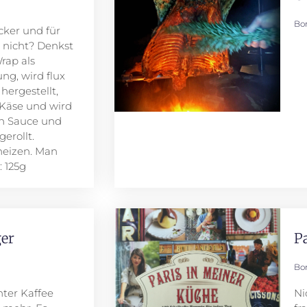
Bo
cker und für
 nicht? Denkst
rap als
ng, wird flux
hergestellt,
 Käse und wird
en Sauce und
erollt.
heizen. Man
 125g
ger
P
Bo
hter Kaffee
Ni