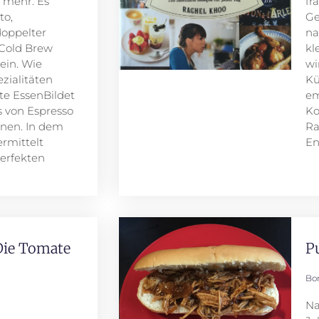
 mehr. Es
fr
to,
Ge
doppelter
na
 Cold Brew
kl
sein. Wie
wi
zialitäten
Kü
te EssenBildet
em
 von Espresso
Ko
ernen. In dem
Ra
rmittelt
En
erfekten
 Die Tomate
P
Bo
Na