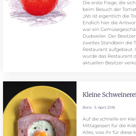
Die erste Frage, die sic
beim Besuch der Tomate 2
„Wo ist eigentlich die T
Endlich hier die Antwor
war ein Gemüsegeschäf
Dudweiler. Der Besitzer 
zweites Standbein die T
Restaurant aufgebaut.
wurde das Restaurant 
aktuellen Besitzer verk
Kleine Schweinere
Boris
5. April 2016
Auf die schnelle ein kle
Mittagessen für die Kids
Alles, was ihr für diese 