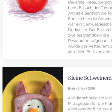
Die erste Frage, die sic
beim Besuch der Tomate 2
„Wo ist eigentlich die T
Endlich hier die Antwor
war ein Gemüsegeschäf
Dudweiler. Der Besitzer 
zweites Standbein die T
Restaurant aufgebaut.
wurde das Restaurant 
aktuellen Besitzer verk
Kleine Schweinere
Boris
5. April 2016
Auf die schnelle ein kle
Mittagessen für die Kids
Alles, was ihr für diese 