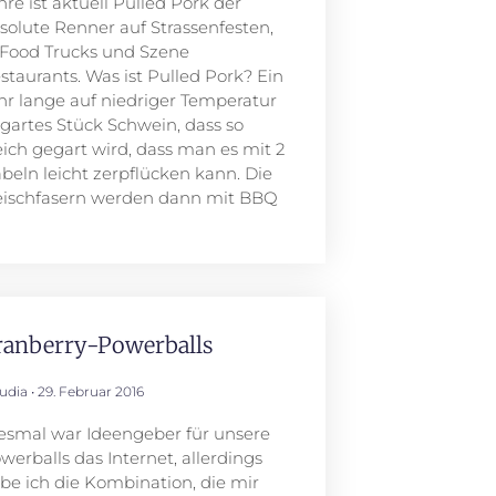
hre ist aktuell Pulled Pork der
solute Renner auf Strassenfesten,
 Food Trucks und Szene
staurants. Was ist Pulled Pork? Ein
hr lange auf niedriger Temperatur
gartes Stück Schwein, dass so
ich gegart wird, dass man es mit 2
beln leicht zerpflücken kann. Die
eischfasern werden dann mit BBQ
ranberry-Powerballs
audia
29. Februar 2016
esmal war Ideengeber für unsere
werballs das Internet, allerdings
be ich die Kombination, die mir