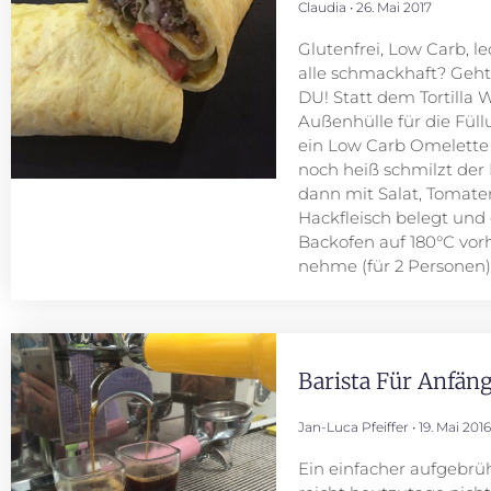
Claudia
26. Mai 2017
Glutenfrei, Low Carb, le
alle schmackhaft? Geht
DU! Statt dem Tortilla W
Außenhülle für die Füllu
ein Low Carb Omelette 
noch heiß schmilzt der
dann mit Salat, Tomat
Hackfleisch belegt und g
Backofen auf 180°C vor
nehme (für 2 Personen):
Barista Für Anfän
Jan-Luca Pfeiffer
19. Mai 2016
Ein einfacher aufgebrü