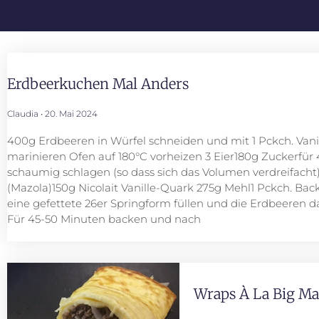
Erdbeerkuchen Mal Anders
Claudia
20. Mai 2024
400g Erdbeeren in Würfel schneiden und mit 1 Pckch. Vani
marinieren Ofen auf 180°C vorheizen 3 Eier180g Zuckerfür
schaumig schlagen (so dass sich das Volumen verdreifacht
(Mazola)150g Nicolait Vanille-Quark 275g Mehl1 Pckch. Back
eine gefettete 26er Springform füllen und die Erdbeeren da
Für 45-50 Minuten backen und nach
Wraps À La Big Ma