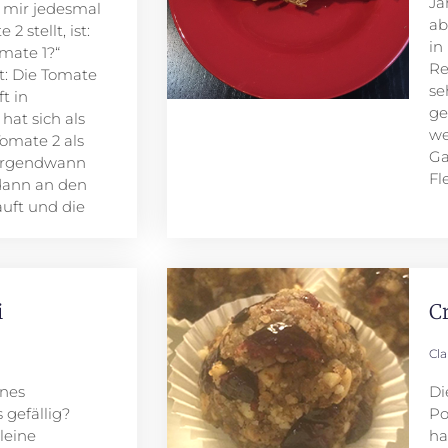
Ja
h mir jedesmal
ab
 stellt, ist:
in
omate 1?“
Re
t: Die Tomate
se
t in
ge
hat sich als
we
omate 2 als
Ga
 Irgendwann
Fl
dann an den
auft und die
i
C
Cl
ines
Di
 gefällig?
Po
kleine
ha