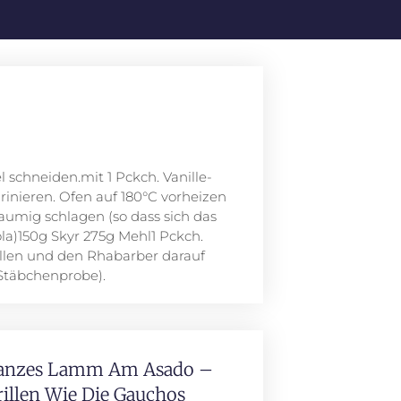
schneiden.mit 1 Pckch. Vanille-
rinieren. Ofen auf 180°C vorheizen
aumig schlagen (so dass sich das
la)150g Skyr 275g Mehl1 Pckch.
üllen und den Rhabarber darauf
(Stäbchenprobe).
anzes Lamm Am Asado –
rillen Wie Die Gauchos