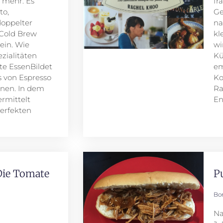
 mehr. Es
fr
to,
Ge
doppelter
na
 Cold Brew
kl
sein. Wie
wi
zialitäten
Kü
te EssenBildet
em
 von Espresso
Ko
ernen. In dem
Ra
rmittelt
En
erfekten
 Die Tomate
P
Bo
Na