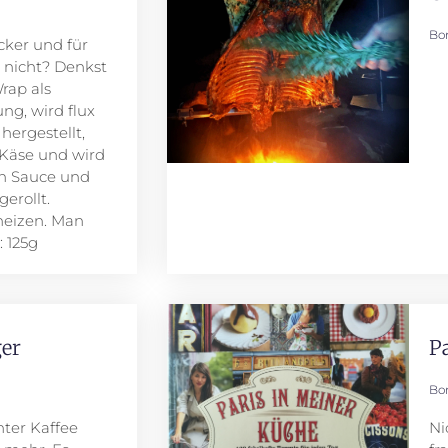
Bo
cker und für
 nicht? Denkst
rap als
ng, wird flux
hergestellt,
 Käse und wird
en Sauce und
erollt.
heizen. Man
 125g
ger
P
Bo
hter Kaffee
Ni