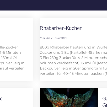
Rhabarber-Kuchen
Claudia
1. Mai 2021
lle-Zucker
800g Rhabarber häuten und in Würfel 
 4-5 Minuten
Zucker und 2 EL (Kartoffel-)Stärke ma
) 150ml Öl
3 Eier250g Zuckerfür 4-5 Minuten sch
pulver Teig in
Volumen verdreifacht) 150ml Öl (Mazo
rauf verteilen.
Backpulver Teig in 26er Springform f
verteilen. für 40-45 Minuten backen 
c
G
G