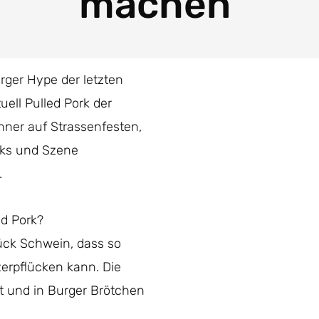
machen
rger Hype der letzten
tuell Pulled Pork der
nner auf Strassenfesten,
cks und Szene
.
ed Pork?
tück Schwein, dass so
zerpflücken kann. Die
 und in Burger Brötchen