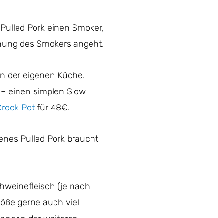
Pulled Pork einen Smoker,
enung des Smokers angeht.
in der eigenen Küche.
 – einen simplen Slow
Crock Pot
für 48€.
enes Pulled Pork braucht
chweinefleisch (je nach
röße gerne auch viel