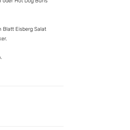
n oder Hot Dog Buns
 Blatt Eisberg Salat
er.
.