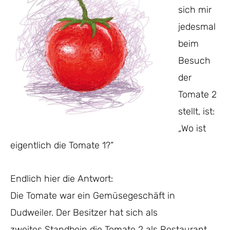
sich mir
jedesmal
beim
Besuch
der
Tomate 2
stellt, ist:
„Wo ist
eigentlich die Tomate 1?“
Endlich hier die Antwort:
Die Tomate war ein Gemüsegeschäft in
Dudweiler. Der Besitzer hat sich als
zweites Standbein die Tomate 2 als Restaurant