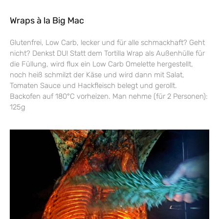
Wraps à la Big Mac
Glutenfrei, Low Carb, lecker und für alle schmackhaft? Geht
nicht? Denkst DU! Statt dem Tortilla Wrap als Außenhülle für
die Füllung, wird flux ein Low Carb Omelette hergestellt,
noch heiß schmilzt der Käse und wird dann mit Salat,
Tomaten Sauce und Hackfleisch belegt und gerollt.
Backofen auf 180°C vorheizen. Man nehme (für 2 Personen):
125g