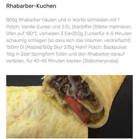
Rhabarber-Kuchen
800g Rhabarber häuten und in Würfel schneiden.mit 1
Pckch. Vanille-Zucker und 2 EL (Kartoffel-)Stärke marinieren.
Ofen auf 180°C vorheizen 3 Eier250g Zuckerfür 4-5 Minuten
schaumig schlagen (so dass sich das Volumen verdreifacht)
150ml Öl (Mazola)150g Skyr 275g Mehl1 Pckch. Backpulver
Teig in 26er Springform füllen und den Rhabarber darauf
verteilen. für 40-45 Minuten backen (Stäbchenprobe).